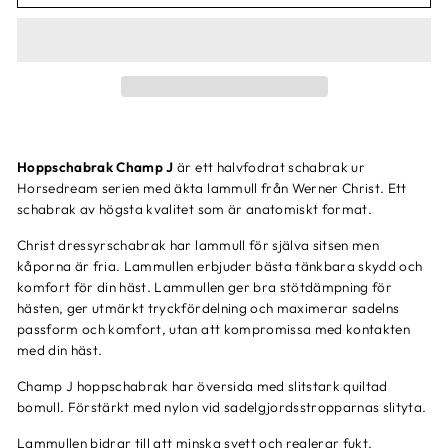
Hoppschabrak Champ J
är ett halvfodrat schabrak ur
Horsedream serien med äkta lammull
från Werner Christ. Ett
schabrak av högsta kvalitet som är anatomiskt format.
Christ dressyrschabrak har lammull för själva sitsen men
kåporna är fria. Lammullen erbjuder bästa tänkbara skydd och
komfort för din häst. Lammullen ger bra stötdämpning för
hästen, ger utmärkt tryckfördelning och maximerar sadelns
passform och komfort, utan att kompromissa med kontakten
med din häst.
Champ J hoppschabrak har översida med slitstark quiltad
bomull. Förstärkt med nylon vid sadelgjordsstropparnas slityta.
Lammullen bidrar till att minska svett och reglerar fukt.