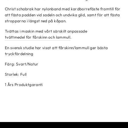
Christ schabrak har nylonband med kardborrefäste framtill för
att fästa padden vid sadeln och undvika glid, samt för att fästa
stropparna i längst ned på kåpan.
Tvättas i maskin med vårt särskilt anpassade
tvättmedel för fårskinn och lammull
.
En svensk studie har visat att fårskinn/lammull ger bästa
tryckfördelning
Färg: Svart/Natur
Storlek: Full
1 Års Produktgaranti