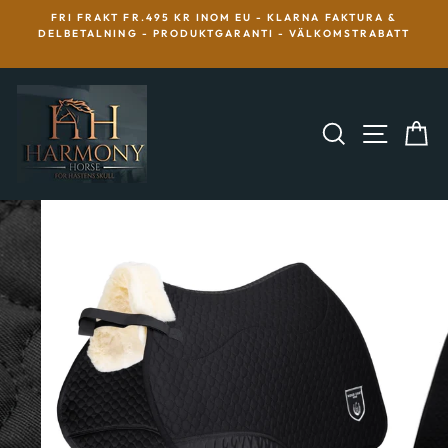
Hoppa
KR INOM EU - KLARNA FAKTURA &
VÄLKOMMEN TILL HARMON
till
DUKTGARANTI - VÄLKOMSTRABATT
CHRISTS HÄSTPRODUKTE
innehållet
HÄSTEN