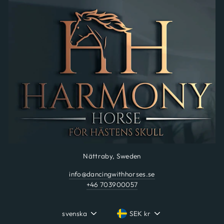
Nättraby, Sweden
info@dancingwithhorses.se
+46 703900057
svenska
SEK kr