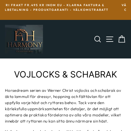
Hoppa
VÄLKOMMEN TILL HARMONY HORSE SHOP MED WERNER
till
CHRISTS HÄSTPRODUKTER MED ÄKTA LAMMULL. FÖR
innehållet
HÄSTENS SKULL!
VOJLOCKS & SCHABRAK
Horsedream serien av Werner Christ vojlocks
och
schabrak
av
äkta lammull för dressyr, hoppning och fälttävlan för att
uppfylla varje häst och ryttares behov. Tack vare den
kärleksfulla uppmärksamheten för detaljer, är det möjligt att
optimera de praktiska fördelarna av alla våra modeller, vilket
innebär att ryttaren nu kan sitta ännu närmare sin häst.