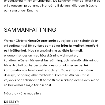
produkterna minimalt underhåll. De kan även tvättas i maskin på
ett skonsamt program, vilket gör att du kan hålla dem fräscha
och rena under lång tid.
SAMMANFATTNING
Werner Christ’s
HorseDream-serie
av vojlocks och schabrak är
ett optimalt val för ryttare som söker
högsta kvalitet, komfort
och hållbarhet
. Med sin användning av
äkta lammull
,
ergonomisk design med hög skärning vid manken,
kardborrefästen för enkel fastsättning, och nylonförstärkningar
för extra hållbarhet, erbjuder dessa produkter en perfekt
kombination av funktionalitet och lyx. Oavsett om du tränar
dressyr, hoppning eller fälttävlan, kommer Werner Christ
vojlocks och schabrak att förbättra din ridupplevelse och skapa
en bekvämare miljö för din häst.
Några av våra modeller:
DRESSYR