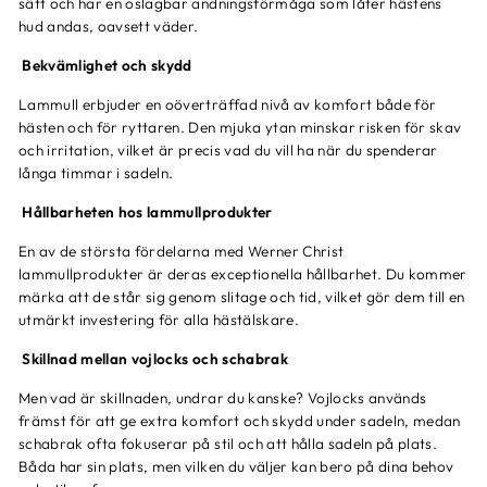
sätt och har en oslagbar andningsförmåga som låter hästens
hud andas, oavsett väder.
Bekvämlighet och skydd
Lammull erbjuder en oöverträffad nivå av komfort både för
hästen och för ryttaren. Den mjuka ytan minskar risken för skav
och irritation, vilket är precis vad du vill ha när du spenderar
långa timmar i sadeln.
Hållbarheten hos lammullprodukter
En av de största fördelarna med Werner Christ
lammullprodukter är deras exceptionella hållbarhet. Du kommer
märka att de står sig genom slitage och tid, vilket gör dem till en
utmärkt investering för alla hästälskare.
Skillnad mellan vojlocks och schabrak
Men vad är skillnaden, undrar du kanske? Vojlocks används
främst för att ge extra komfort och skydd under sadeln, medan
schabrak ofta fokuserar på stil och att hålla sadeln på plats.
Båda har sin plats, men vilken du väljer kan bero på dina behov