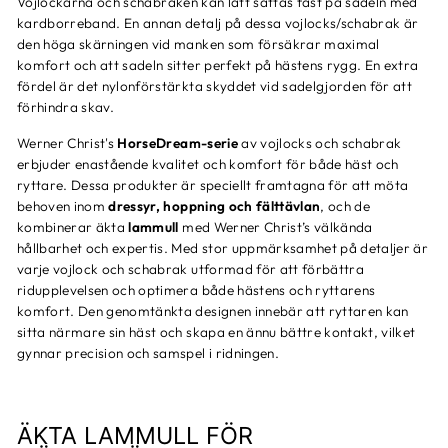
Vojlockarna
och
schabraken
kan lätt sättas fast på sadeln med
kardborreband. En annan detalj på dessa vojlocks/schabrak är
den höga skärningen vid manken som försäkrar maximal
komfort och att sadeln sitter perfekt på hästens rygg. En extra
fördel är det nylonförstärkta skyddet vid sadelgjorden för att
förhindra skav.
Werner Christ's
HorseDream-serie
av vojlocks och schabrak
erbjuder enastående kvalitet och komfort för både häst och
ryttare. Dessa produkter är speciellt framtagna för att möta
behoven inom
dressyr, hoppning och fälttävlan
, och de
kombinerar äkta
lammull
med Werner Christ’s välkända
hållbarhet och expertis. Med stor uppmärksamhet på detaljer är
varje vojlock och schabrak utformad för att förbättra
ridupplevelsen och optimera både hästens och ryttarens
komfort. Den genomtänkta designen innebär att ryttaren kan
sitta närmare sin häst och skapa en ännu bättre kontakt, vilket
gynnar precision och samspel i ridningen.
ÄKTA LAMMULL FÖR