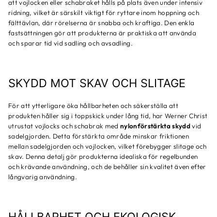
att vojlocken eller schabraket hålls på plats även under intensiv
ridning, vilket är särskilt viktigt för ryttare inom hoppning och
fälttävlan, där rörelserna är snabba och kraftiga. Den enkla
fastsättningen gör att produkterna är praktiska att använda
och sparar tid vid sadling och avsadling.
SKYDD MOT SKAV OCH SLITAGE
För att ytterligare öka hållbarheten och säkerställa att
produkten håller sig i toppskick under lång tid, har Werner Christ
utrustat vojlocks och schabrak med
nylonförstärkta skydd
vid
sadelgjorden. Detta förstärkta område minskar friktionen
mellan sadelgjorden och vojlocken, vilket förebygger slitage och
skav. Denna detalj gör produkterna idealiska för regelbunden
och krävande användning, och de behåller sin kvalitet även efter
långvarig användning.
HÅLLBARHET OCH EKOLOGISK