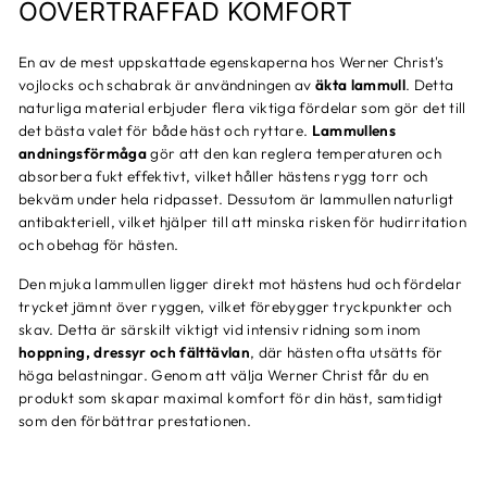
OÖVERTRÄFFAD KOMFORT
En av de mest uppskattade egenskaperna hos Werner Christ's
vojlocks och schabrak är användningen av
äkta lammull
. Detta
naturliga material erbjuder flera viktiga fördelar som gör det till
det bästa valet för både häst och ryttare.
Lammullens
andningsförmåga
gör att den kan reglera temperaturen och
absorbera fukt effektivt, vilket håller hästens rygg torr och
bekväm under hela ridpasset. Dessutom är lammullen naturligt
antibakteriell, vilket hjälper till att minska risken för hudirritation
och obehag för hästen.
Den mjuka lammullen ligger direkt mot hästens hud och fördelar
trycket jämnt över ryggen, vilket förebygger tryckpunkter och
skav. Detta är särskilt viktigt vid intensiv ridning som inom
hoppning, dressyr och fälttävlan
, där hästen ofta utsätts för
höga belastningar. Genom att välja Werner Christ får du en
produkt som skapar maximal komfort för din häst, samtidigt
som den förbättrar prestationen.