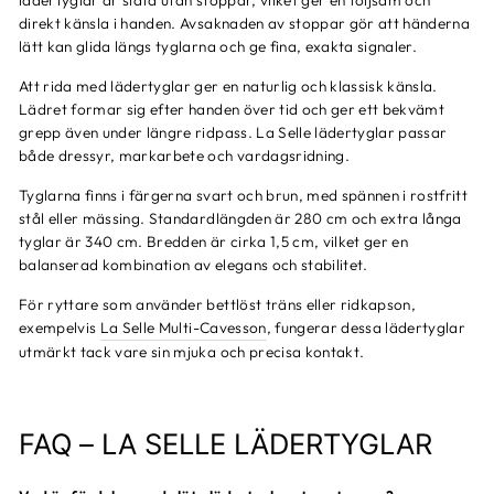
lädertyglar är släta utan stoppar, vilket ger en följsam och
direkt känsla i handen. Avsaknaden av stoppar gör att händerna
lätt kan glida längs tyglarna och ge fina, exakta signaler.
Att rida med lädertyglar ger en naturlig och klassisk känsla.
Lädret formar sig efter handen över tid och ger ett bekvämt
grepp även under längre ridpass. La Selle lädertyglar passar
både dressyr, markarbete och vardagsridning.
Tyglarna finns i färgerna svart och brun, med spännen i rostfritt
stål eller mässing. Standardlängden är 280 cm och extra långa
tyglar är 340 cm. Bredden är cirka 1,5 cm, vilket ger en
balanserad kombination av elegans och stabilitet.
För ryttare som använder bettlöst träns eller ridkapson,
exempelvis
La Selle Multi-Cavesson
, fungerar dessa lädertyglar
utmärkt tack vare sin mjuka och precisa kontakt.
FAQ – LA SELLE LÄDERTYGLAR