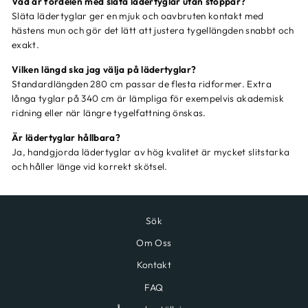
Vad är fördelen med släta lädertyglar utan stoppar?
Släta lädertyglar ger en mjuk och oavbruten kontakt med
hästens mun och gör det lätt att justera tygellängden snabbt och
exakt.
Vilken längd ska jag välja på lädertyglar?
Standardlängden 280 cm passar de flesta ridformer. Extra
långa tyglar på 340 cm är lämpliga för exempelvis akademisk
ridning eller när längre tygelfattning önskas.
Är lädertyglar hållbara?
Ja, handgjorda lädertyglar av hög kvalitet är mycket slitstarka
och håller länge vid korrekt skötsel.
Sök
Om Oss
Kontakt
FAQ