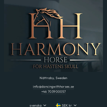
Nättraby, Sweden
info@dancingwithhorses.se
+46 703900057
svenska
SEK kr